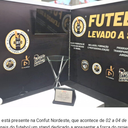
já está presente na Confut Nordeste, que acontece de
02 a 04 de
onais do futebol um stand dedicado a apresentar a força do proje