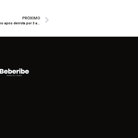
PRÓXIMO
Aliança encerra campanha na Copa Seromo após derrota por 3 a 0 para o Floresta na semifinal