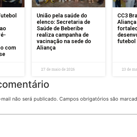
Futebol
União pela saúde do
CC3 Braz
elenco: Secretaria de
Aliança
 ao
Saúde de Beberibe
fortale
ré-
realiza campanha de
desenv
vacinação na sede do
futebol
ão com
Aliança
se
27 de maio de 2026
23 de ma
comentário
mail não será publicado.
Campos obrigatórios são marc