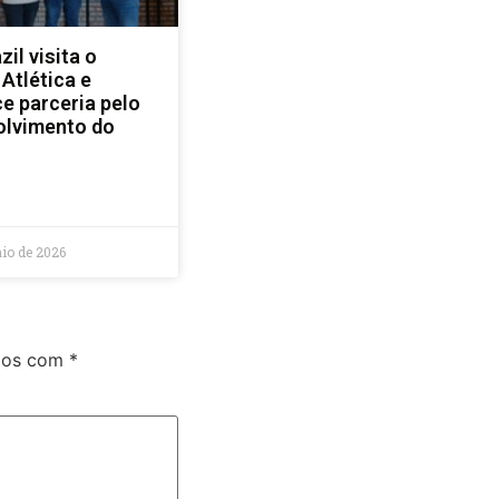
il visita o
 Atlética e
ce parceria pelo
olvimento do
io de 2026
ados com
*