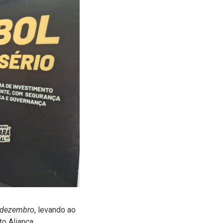
 dezembro
, levando ao
to Aliança.